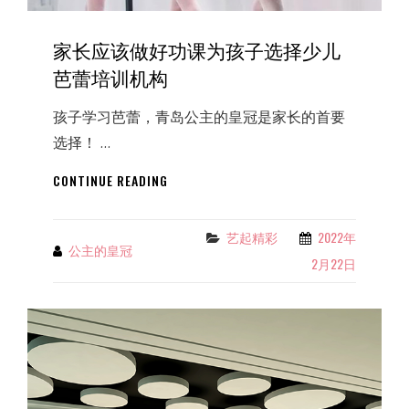
家长应该做好功课为孩子选择少儿
芭蕾培训机构
孩子学习芭蕾，青岛公主的皇冠是家长的首要
选择！ …
家
CONTINUE READING
长
应
该
艺起精彩
2022年
Categories
公主的皇冠
By
做
2月22日
好
功
课
为
孩
子
选
择