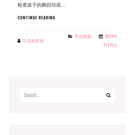
检查孩子的舞蹈功底 …
寒
CONTINUE READING
假
过
后
艺起精彩
2022年
Categories
公主的皇冠
By
孩
2月15日
子
舞
蹈
跳
得
好
不
Search
好？
4
for:
点
自
测
就
知