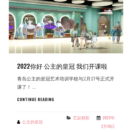
少
儿
芭
蕾
培
训
机
构
2022你好 公主的皇冠 我们开课啦
青岛公主的皇冠艺术培训学校与2月17号正式开
课了！ …
2022
CONTINUE READING
你
好
公
艺起精彩
2022年
Categories
公主的皇冠
By
主
2月16日
的