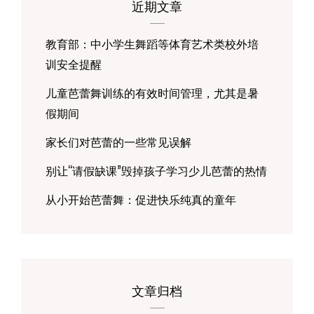
道！
近期文章
教育部：中小学生舞蹈等体育艺术类校外培
训安全提醒
儿童芭蕾舞训练的有效时间管理，尤其是暑
假期间
家长们对芭蕾的一些常见误解
别让“请假缺课”毁掉孩子学习少儿芭蕾的热情
从小开始芭蕾舞：促进快乐纯真的童年
文章归档