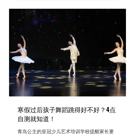
皇
冠
我
们
开
课
啦
寒假过后孩子舞蹈跳得好不好？4点
自测就知道！
青岛公主的皇冠少儿艺术培训学校提醒家长要