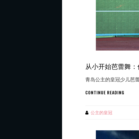
从小开始芭蕾舞：
青岛公主的皇冠少儿芭蕾
从
CONTINUE READING
小
开
始
公主的皇冠
By
芭
蕾
舞：
促