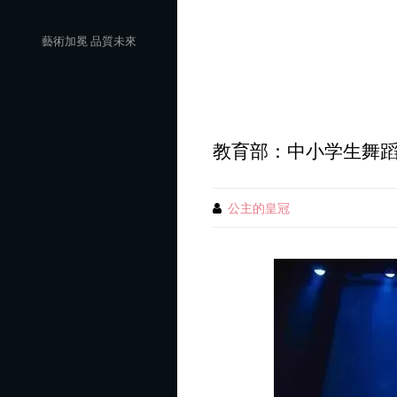
Skip
to
藝術加冕 品質未來
content
教育部：中小学生舞
公主的皇冠
By