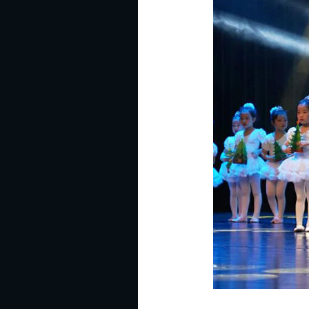
进
快
乐
纯
真
的
童
年