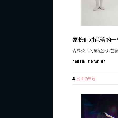
家长们对芭蕾的一
青岛公主的皇冠少儿芭蕾
家
CONTINUE READING
长
们
对
公主的皇冠
By
芭
蕾
的
一
些
常
见