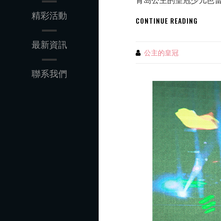
青岛公主的皇冠少儿芭蕾
精彩活動
别
CONTINUE READING
让“请
假
最新資訊
缺
公主的皇冠
By
课”毁
掉
聯系我們
孩
子
学
习
少
儿
芭
蕾
的
热
情