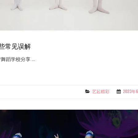
些常见误解
舞蹈学校分享 …
艺起精彩
2023年
Categories