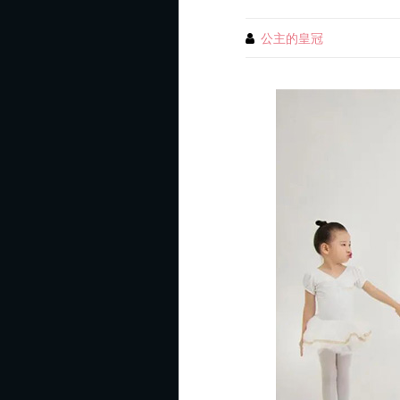
芭
蕾
公主的皇冠
By
舞
训
练
的
有
效
时
间
管
理，
尤
其
是
暑
假
期
间