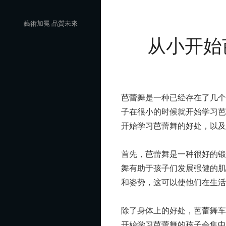
Skip
to
藝術加冕 品質未來
文
content
从小开始
章
导
航
芭蕾舞是一种已经存在了几
子在很小的时候就开始学习
开始学习芭蕾舞的好处，以及
首先，芭蕾舞是一种很好的
舞有助于孩子们发展强健的
和姿势，这可以使他们在生活
除了身体上的好处，芭蕾舞
开始学习芭蕾舞的孩子会集