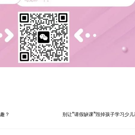
趣？
别让“请假缺课”毁掉孩子学习少