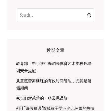
练-
练
Search
习
开
for:
胯
近期文章
教育部：中小学生舞蹈等体育艺术类校外培
训安全提醒
儿童芭蕾舞训练的有效时间管理，尤其是暑
假期间
家长们对芭蕾的一些常见误解
别让“请假缺课”毁掉孩子学习少儿芭蕾的热情