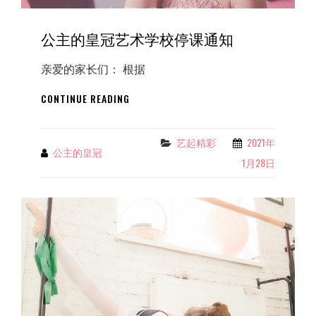
公主的皇冠艺术学校停课通知
亲爱的家长们： 根据
公
CONTINUE READING
主
的
皇
艺起精彩
2021年
Categories
公主的皇冠
By
冠
1月28日
艺
术
学
校
停
课
通
知