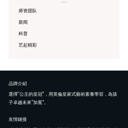
师资团队
新闻
科普
艺起精彩
品牌介紹
選擇“公主的皇冠”，用英倫皇家式藝術素養學習，為孩
子卓越未來“加冕”。
友情鏈接