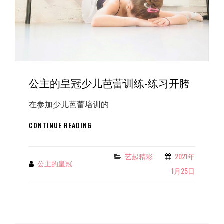
公主的皇冠少儿芭蕾训练-练习开胯
在参加少儿芭蕾培训的
公
CONTINUE READING
主
的
皇
艺起精彩
2021年
Categories
公主的皇冠
By
冠
1月25日
少
儿
芭
蕾
训