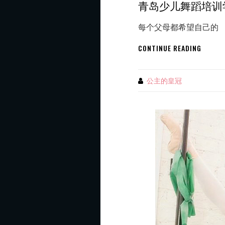
青岛少儿舞蹈培训
每个父母都希望自己的
青
CONTINUE READING
岛
少
儿
公主的皇冠
By
舞
蹈
培
训
学
校
公
主
的
皇
冠
与
家