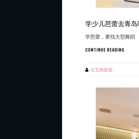
学少儿芭蕾去青岛
学芭蕾，要找大型舞蹈
学
CONTINUE READING
少
儿
芭
公主的皇冠
By
蕾
去
青
岛
哪
所
少
儿
艺
术