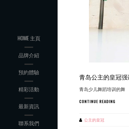
长
一
同
挖
掘
孩
子
HOME 主頁
艺
术
品牌介紹
潜
力
預約體驗
青岛公主的皇冠强
精彩活動
青岛少儿舞蹈培训的舞
青
CONTINUE READING
最新資訊
岛
公
主
公主的皇冠
By
聯系我們
的