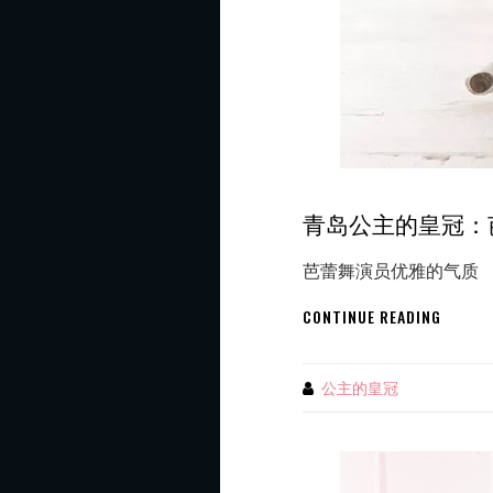
青岛公主的皇冠：
芭蕾舞演员优雅的气质
青
CONTINUE READING
岛
公
主
公主的皇冠
By
的
皇
冠：
芭