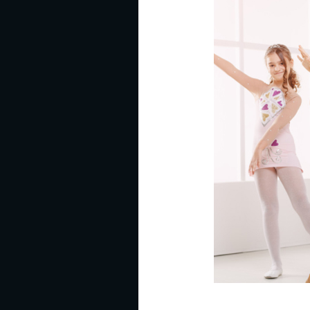
蕾
舞
几
大
培
养
孩
子
的
误
区