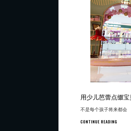
培
训
学
校？
用少儿芭蕾点缀宝
不是每个孩子将来都会
用
CONTINUE READING
少