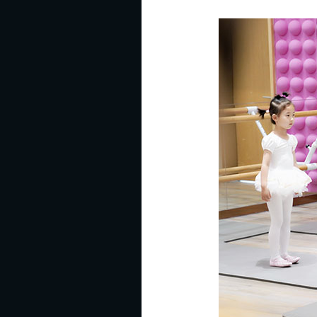
皇
冠
强
调
来
学
芭
蕾
着
装
统
一
很
重
要