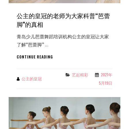
公主的皇冠的老师为大家科普“芭蕾
脚”的真相
青岛少儿芭蕾舞蹈培训机构公主的皇冠让大家
了解“芭蕾脚” …
公
CONTINUE READING
主
的
皇
艺起精彩
2021年
Categories
公主的皇冠
By
冠
5月19日
的
老
师
为
大
家
科
普“芭