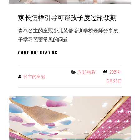
家长怎样引导可帮孩子度过瓶颈期
青岛公主的皇冠少儿芭蕾培训学校老师分享孩
子学习芭蕾常见的问题 …
家
CONTINUE READING
长
怎
样
艺起精彩
2021年
Categories
公主的皇冠
By
引
5月28日
导
可
帮
孩
子
度
过
瓶
颈