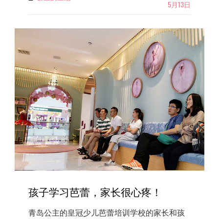
5月13日
皇
冠
少
儿
芭
蕾
舞
蹈
学
校
把
手
机
的
危
害
分
享
孩子学习芭蕾，家长很心疼！
给
大
青岛公主的皇冠少儿芭蕾培训学校的家长和孩
家