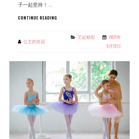
子一起坚持！ …
孩
CONTINUE READING
子
学
习
艺起精彩
2021年
Categories
公主的皇冠
By
芭
5月12日
蕾，
家
长
很
心
疼！