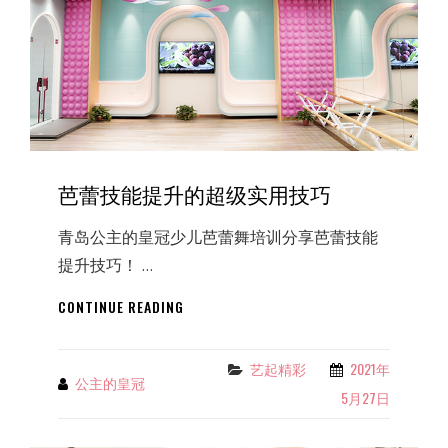
期
芭蕾技能提升的超级实用技巧
青岛公主的皇冠少儿芭蕾舞培训分享芭蕾技能
提升技巧！ …
芭
CONTINUE READING
蕾
技
能
艺起精彩
2021年
Categories
公主的皇冠
By
提
5月27日
升
的