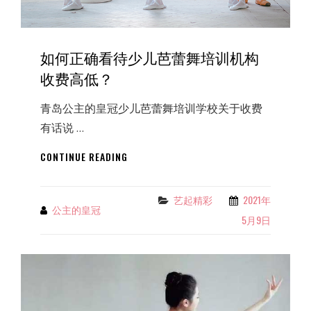
如何正确看待少儿芭蕾舞培训机构
收费高低？
青岛公主的皇冠少儿芭蕾舞培训学校关于收费
有话说 …
如
CONTINUE READING
何
正
确
艺起精彩
2021年
Categories
公主的皇冠
By
看
5月9日
待
少
儿
芭
蕾
舞