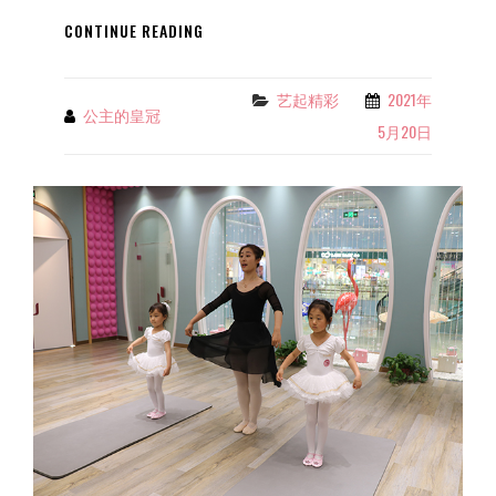
让
CONTINUE READING
孩
子
上
艺起精彩
2021年
Categories
公主的皇冠
By
舞
5月20日
蹈
中
专
要
考
虑
什
么
问
题？