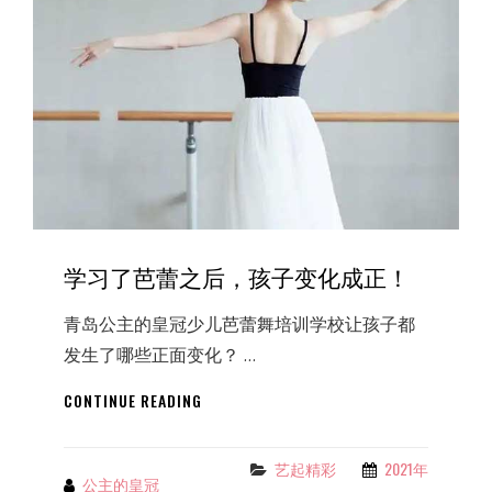
培
训
机
构
收
费
高
低？
学习了芭蕾之后，孩子变化成正！
青岛公主的皇冠少儿芭蕾舞培训学校让孩子都
发生了哪些正面变化？ …
学
CONTINUE READING
习
了
芭
艺起精彩
2021年
Categories
公主的皇冠
By
蕾