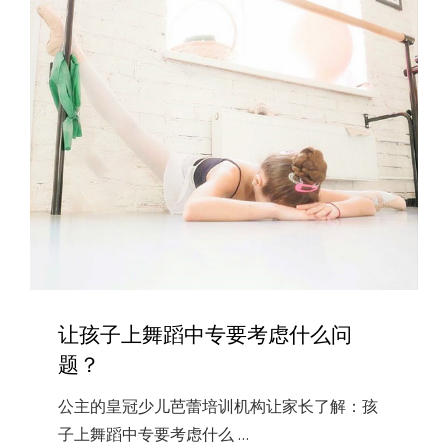
超
级
实
用
技
巧
让孩子上舞蹈中专要考虑什么问
题？
公主的皇冠少儿芭蕾培训机构让家长了解：孩
子上舞蹈中专要考虑什么 …