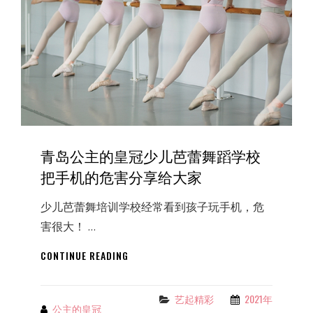
蕾
脚”的
真
相
青岛公主的皇冠少儿芭蕾舞蹈学校
把手机的危害分享给大家
少儿芭蕾舞培训学校经常看到孩子玩手机，危
害很大！ …
青
CONTINUE READING
岛
公
主
艺起精彩
2021年
Categories
公主的皇冠
By
的