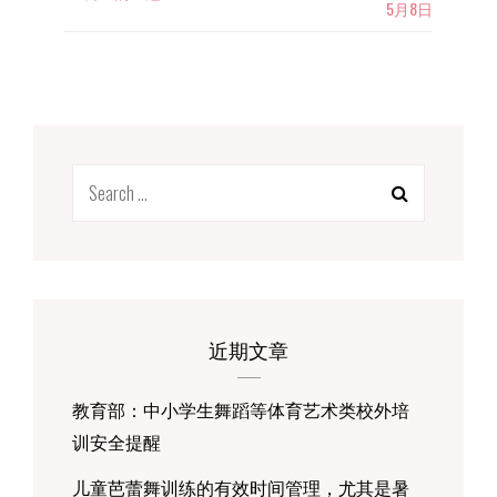
5月8日
之
后，
孩
子
变
化
成
Search
正！
for:
近期文章
教育部：中小学生舞蹈等体育艺术类校外培
训安全提醒
儿童芭蕾舞训练的有效时间管理，尤其是暑