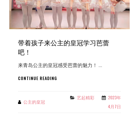
带着孩子来公主的皇冠学习芭蕾
吧！
来青岛公主的皇冠感受芭蕾的魅力！ …
带
CONTINUE READING
着
孩
子
艺起精彩
2023年
Categories
公主的皇冠
By
来
4月7日
公
主
的
皇
冠