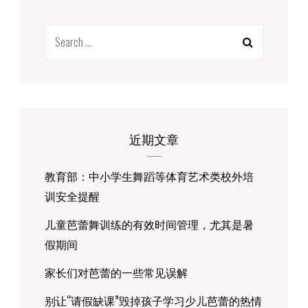
学
习
Search
芭
蕾
for:
吧！
近期文章
教育部：中小学生舞蹈等体育艺术类校外培
训安全提醒
儿童芭蕾舞训练的有效时间管理，尤其是暑
假期间
家长们对芭蕾的一些常见误解
别让“请假缺课”毁掉孩子学习少儿芭蕾的热情