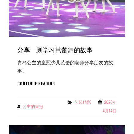
分享一则学习芭蕾舞的故事
青岛公主的皇冠少儿芭蕾的老师分享朋友的故
事 …
分
CONTINUE READING
享
一
则
艺起精彩
2023年
Categories
公主的皇冠
By
学
4月14日
习
芭
蕾
舞