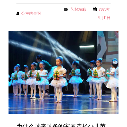
与
芭
艺起精彩
2023年
Categories
公主的皇冠
By
蕾
4月11日
舞
的
缘
分，
妙
不
可
言
为什么越来越多的家庭选择少儿芭