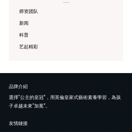
师资团队
新闻
科普
艺起精彩
品牌介紹
選擇“公主的皇冠”，用英倫皇家式藝術素養學習，為孩
子卓越未來“加冕”。
友情鏈接