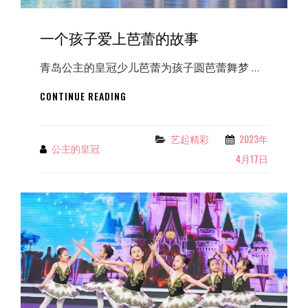
一个孩子爱上芭蕾的故事
青岛公主的皇冠少儿芭蕾为孩子圆芭蕾舞梦 …
一
CONTINUE READING
个
孩
子
艺起精彩
2023年
Categories
公主的皇冠
By
爱
4月17日
上
芭
蕾
的
故
事