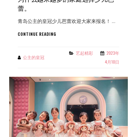
蕾。
青岛公主的皇冠少儿芭蕾欢迎大家来报名！ …
为
CONTINUE READING
什
么
越
艺起精彩
2023年
Categories
公主的皇冠
By
来
4月10日
越
多
的
家
庭
选
择
少
儿
芭
蕾。