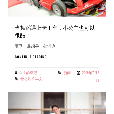
里
等
你...
当舞蹈遇上卡丁车，小公主也可以
很酷！
夏季，最想寻一处清凉
当
CONTINUE READING
舞
蹈
遇
公主的皇冠
新闻
2019年7月6
Categories
By
上
青岛艺术学校
Tags
日
卡
丁
车，
小
公
主