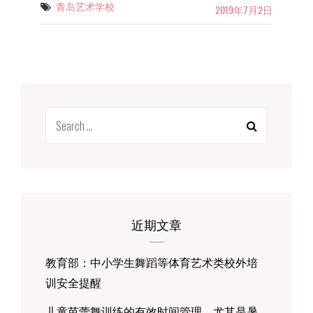
解
青岛艺术学校
Tags
2019年7月2日
的
公
主
的
皇
冠
的
Search
秘
密
for:
都
在
这
里
啦！
近期文章
教育部：中小学生舞蹈等体育艺术类校外培
训安全提醒
儿童芭蕾舞训练的有效时间管理，尤其是暑