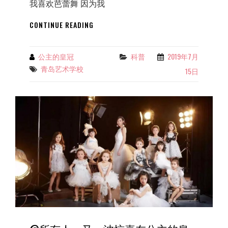
我喜欢芭蕾舞 因为我
趁
CONTINUE READING
暑
期！
来
公主的皇冠
科普
2019年7月
Categories
By
公
青岛艺术学校
Tags
15日
主
的
皇
冠
学
芭
蕾！
每
一
个
跳
芭
蕾
的
小