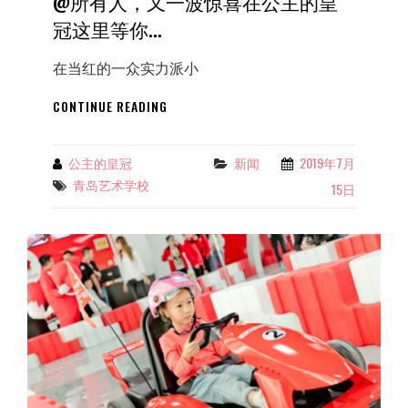
@所有人，又一波惊喜在公主的皇
女
冠这里等你...
孩，
都
在当红的一众实力派小
是“教
科
@
CONTINUE READING
书
所
级
有
别”的
人，
公主的皇冠
新闻
2019年7月
Categories
By
美！
又
青岛艺术学校
Tags
美！
15日
一
美！
波
惊
喜
在
公
主
的
皇
冠
这