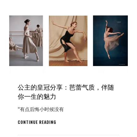
享：
舞！
芭
蕾，
让
孩
子
从
小
美
到
大！
如
何
公主的皇冠分享：芭蕾气质，伴随
做
一
你一生的魅力
个
优
“有点后悔小时候没有
雅
称
公
CONTINUE READING
职
主
的
的