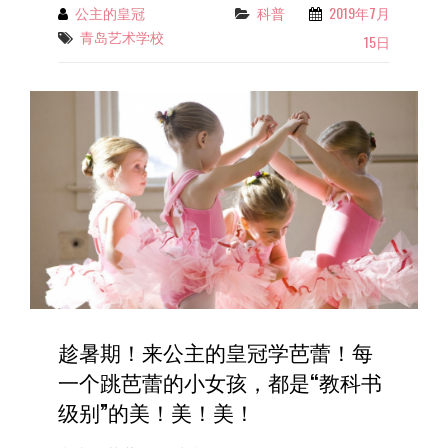
妈
皇
公主的皇冠
科普
2019年7月
Categories
By
咪？
冠
青岛艺术学校
Tags
15日
分
享：
芭
蕾
气
质，
伴
随
你
一
生
的
魅
力
趁暑期！来公主的皇冠学芭蕾！每
一个跳芭蕾的小女孩，都是“教科书
级别”的美！美！美！