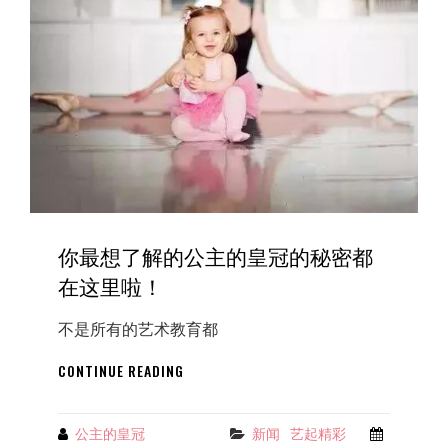
也
可
以
很
酷！
你最想了解的公主的皇冠的秘密都
在这里啦！
不是所有的艺术教育都
你
CONTINUE READING
最
想
了
公主的皇冠
新闻
艺起精彩
Categories
By