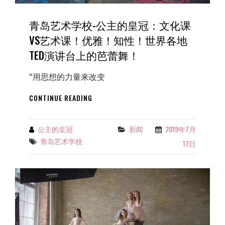
有
哪
青岛艺术学校-公主的皇冠：文化课
些
基
VS艺术课！优雅！知性！世界各地
本
TED演讲台上的芭蕾舞！
功？
“用思想的力量来改变
青
CONTINUE READING
岛
艺
术
公主的皇冠
新闻
2019年7月
Categories
By
学
青岛艺术学校
Tags
17日
校-
公
主
的
皇
冠：
文
化