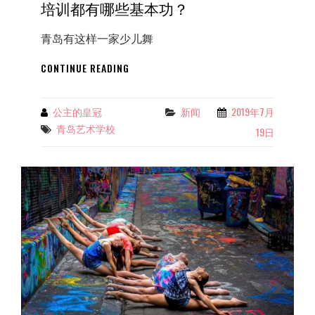
培训都有哪些基本功？
青岛有这样一家少儿舞
青
CONTINUE READING
岛
艺
术
公主的皇冠
新闻
2019年7月
Categories
By
学
青岛艺术学校
Tags
19日
校-
公
主
的
皇
冠：
芭
蕾
舞
培
训
都