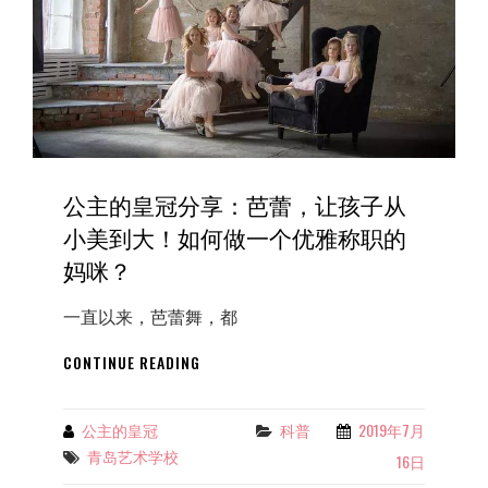
课
VS
艺
术
课！
优
雅！
知
公主的皇冠分享：芭蕾，让孩子从
性！
世
小美到大！如何做一个优雅称职的
界
妈咪？
各
地
TED
一直以来，芭蕾舞，都
演
公
讲
CONTINUE READING
主
台
的
上
皇
的
公主的皇冠
科普
2019年7月
Categories
By
冠
芭
青岛艺术学校
Tags
16日
分
蕾